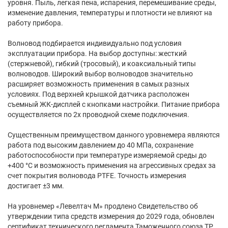
уровня. Пыль, легкая пена, испарения, перемешивание среды,
изменение давления, температуры и плотности не влияют на
работу прибора.
Волновод подбирается индивидуально под условия
эксплуатации прибора. На выбор доступны: жесткий
(стержневой), гибкий (тросовый), и коаксиальный типы
волноводов. Широкий выбор волноводов значительно
расширяет возможность применения в самых разных
условиях. Под верхней крышкой датчика расположен
съемный ЖК-дисплей с кнопками настройки. Питание прибора
осуществляется по 2х проводной схеме подключения.
Существенным преимуществом данного уровнемера являются
работа под высоким давлением до 40 МПа, сохранение
работоспособности при температуре измеряемой среды до
+400 °С и возможность применения на агрессивных средах за
счет покрытия волновода PTFE. Точность измерения
достигает ±3 мм.
На уровнемер «Левелтач М» продлено Свидетельство об
утверждении типа средств измерения до 2029 года, обновлен
сертификат технического регламента Таможенного союза ТР