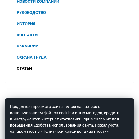
НОВОСТИ КОМПАНИИ
РУКОВОДСТВО
ИСТОРИЯ
КОНТАКТЫ
ВАКАНСИИ
ОХРАНА ТРУДА
СОУТ
СТАТЬИ
2025
ПОЛИТИКА В ОБЛАСТИ ОХРАНЫ ТРУДА И
ПРОМЫШЛЕННОЙ БЕЗОПАСНОСТИ
2024
ООО "ЧТП"
2023
© 2008 – 2026 ООО «Теплоприбор-Сенсор»
Продолжая просмотр сайта, вы соглашаетесь с
КОНСУЛЬТАЦИЯ СПЕЦИАЛИСТА
использованием файлов cookie и иных методов, средств
ОТПРАВКА ОБОРУДОВАНИЯ В
и инструментов интернет-статистики, применяемых для
РЕМОНТ
повышения удобства использования сайта. Пожалуйста,
Мы в соцсетях
ознакомьтесь с
«Политикой конфиденциальности»
ОТЗЫВЫ