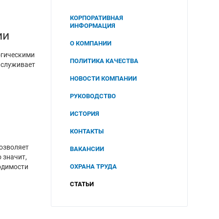
КОРПОРАТИВНАЯ
ИНФОРМАЦИЯ
ии
О КОМПАНИИ
огическими
ПОЛИТИКА КАЧЕСТВА
аслуживает
НОВОСТИ КОМПАНИИ
РУКОВОДСТВО
ИСТОРИЯ
КОНТАКТЫ
позволяет
ВАКАНСИИ
 значит,
одимости
ОХРАНА ТРУДА
СОУТ
СТАТЬИ
2025
ПОЛИТИКА В ОБЛАСТИ
ОХРАНЫ ТРУДА И
2024
ПРОМЫШЛЕННОЙ