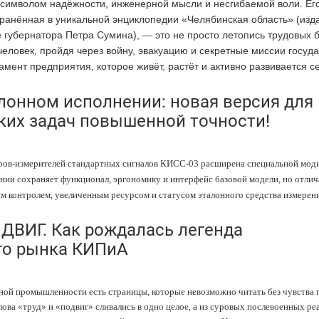
о символом надёжности, инженерной мысли и несгибаемой воли. Ег
ранённая в уникальной энциклопедии «Челябинская область» (изд
 губернатора Петра Сумина), — это не просто летопись трудовых 
 человек, пройдя через войну, эвакуацию и секретные миссии госуд
мент предприятия, которое живёт, растёт и активно развивается с
лонном исполнении: новая версия для
ких задач повышенной точности!
ов-измерителей стандартных сигналов КИСС-03 расширена специальной мод
нии сохраняет функционал, эргономику и интерфейс базовой модели, но отлич
 контролем, увеличенным ресурсом и статусом эталонного средства измерен
ВИГ. Как рождалась легенда
го рынка КИПиА
ной промышленности есть страницы, которые невозможно читать без чувства 
слова «труд» и «подвиг» сливались в одно целое, а из суровых послевоенных ре