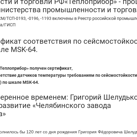
ти и торговли РФ«Теплоприбор» - пр
инистерства промышленности и торго
М/ТСП-0193, -0196, -1193 включены в Реестр российской промыш
га/ГИСП
фикат соответствия по сейсмостойкос
ле MSK-64.
Теплоприбор» получен сертификат,
тствие датчиков температуры требованиям по сейсмостойкости
) по шкале MSK-64.
меренное временем: Григорий Шелудько
развитие «Челябинского завода
а»
полнилось бы 120 лет со дня рождения Григория Фёдоровича Шелу