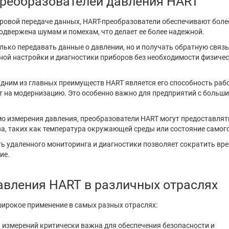
реобразователей давления HART
ровой передаче данных, HART-преобразователи обеспечивают бол
двержена шумам и помехам, что делает ее более надежной.
лько передавать данные о давлении, но и получать обратную связь
ной настройки и диагностики приборов без необходимости физиче
ним из главных преимуществ HART является его способность рабо
т на модернизацию. Это особенно важно для предприятий с больш
 измерения давления, преобразователи HART могут предоставлят
, таких как температура окружающей среды или состояние самого
ь удаленного мониторинга и диагностики позволяет сократить вр
ие.
авления HART в различных отраслях
ирокое применение в самых разных отраслях:
 измерений критически важна для обеспечения безопасности и