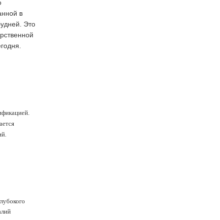
о
анной в
будней. Это
арственной
егодня.
ификацией.
ается
ий.
глубокого
алий