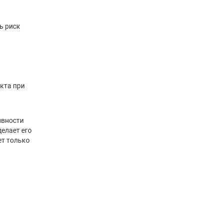
ь риск
кта при
ивности
елает его
ет только