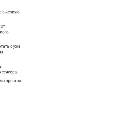
БЕЗОПАСНОСТИ
2023
ООО "ЧТП"
ее высокую
 от
ского
тать с уже
им
ь
 сенсора.
емя простоя