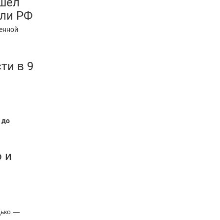
ошел
вли РФ
ленной
ти в 9
 до
 и
дько —